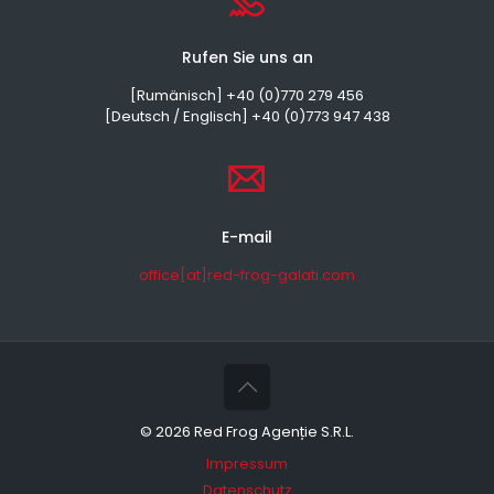
Rufen Sie uns an
[Rumänisch] +40 (0)770 279 456
[Deutsch / Englisch] +40 (0)773 947 438
E-mail
office[at]red-frog-galati.com
©
2026 Red Frog Agenție S.R.L.
Impressum
Datenschutz