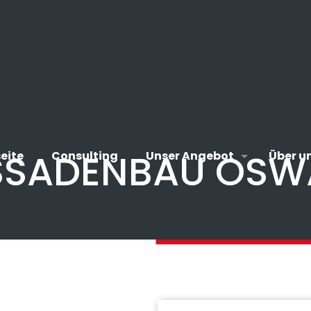
SSADENBAU OSW
eite
Consulting
Unser Angebot
Über u