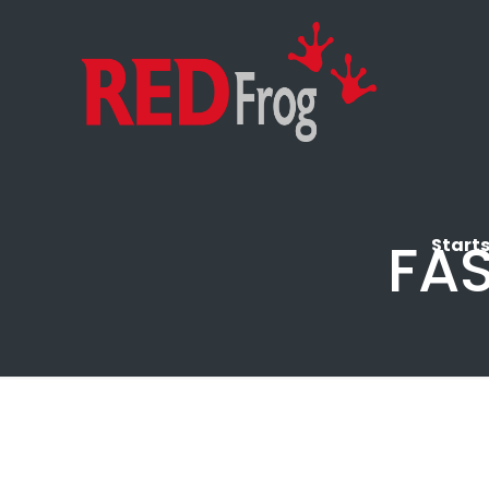
FA
Starts