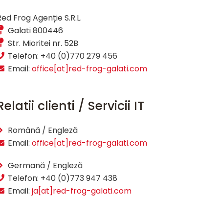
Red Frog Agenție S.R.L.
Galati 800446
Str. Mioritei nr. 52B
Telefon: +40 (0)770 279 456
Email:
office[at]red-frog-galati.com
Relatii clienti / Servicii IT
Română / Engleză
Email:
office[at]red-frog-galati.com
Germană / Engleză
Telefon: +40 (0)773 947 438
Email:
ja[at]red-frog-galati.com