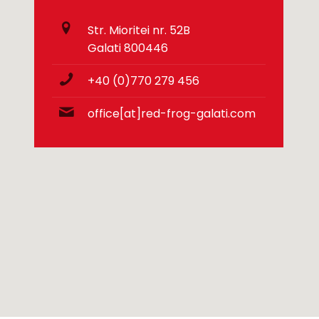
Str. Mioritei nr. 52B
Galati 800446
+40 (0)770 279 456
office[at]red-frog-galati.com