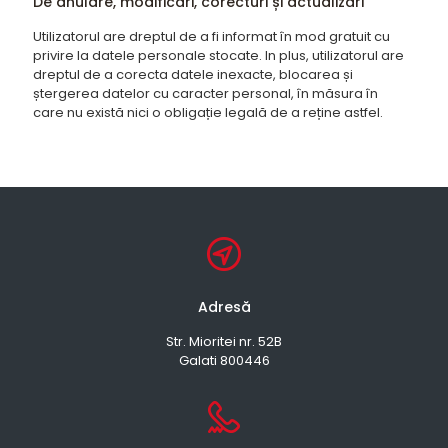
De anulare, modificări, corecturi și actualizări
Utilizatorul are dreptul de a fi informat în mod gratuit cu
privire la datele personale stocate. In plus, utilizatorul are
dreptul de a corecta datele inexacte, blocarea și
ștergerea datelor cu caracter personal, în măsura în
care nu există nici o obligație legală de a reține astfel.
Adresă
Str. Mioritei nr. 52B
Galati 800446