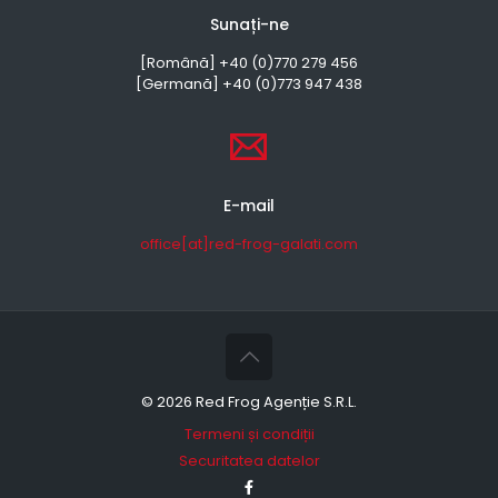
Sunați-ne
[Română] +40 (0)770 279 456
[Germană] +40 (0)773 947 438
E-mail
office[at]red-frog-galati.com
©
2026 Red Frog Agenție S.R.L.
Termeni și condiții
Securitatea datelor