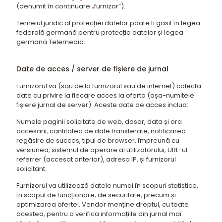
(denumit în continuare „furnizor”).
Temeiul juridic al protecției datelor poate fi găsit în legea
federală germană pentru protecția datelor și legea
germană Telemedia.
Date de acces / server de fișiere de jurnal
Furnizorul va (sau de la furnizorul său de internet) colecta
date cu privire la fiecare acces la oferta (așa-numitele
fișiere jurnal de server). Aceste date de acces includ:
Numele paginii solicitate de web, dosar, data și ora
accesării, cantitatea de date transferate, notificarea
regăsire de succes, tipul de browser, împreună cu
versiunea, sistemul de operare al utilizatorului, URL-ul
referrer (accesat anterior), adresa IP, și furnizorul
solicitant.
Furnizorul va utilizează datele numai în scopuri statistice,
în scopul de funcționare, de securitate, precum și
optimizarea ofertei. Vendor menține dreptul, cu toate
acestea, pentru a verifica informațiile din jurnal mai