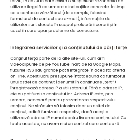
târziu, în cazul în care există o suspiciune rezonabilă de
utilizare ilegală ca urmare a indicațiilor concrete. În timp
ce a contacta vânzătorul (de exemplu, folosind
formularul de contact sau e-mail), informațiile de
utilizator sunt stocate în scopul prelucrării cererii și în
cazul în care apar probleme de conectare.
Integrarea serviciilor și a conținutului de părți terțe
Conținut terță parte de la alte site-uri, cum ar fi
videoclipurile de pe YouTube, hărți de la Google Maps,
fluxurile RSS sau grafice pot fi integrate în această ofertă
on-line. Acest lucru presupune întotdeauna că furnizorul
unui astfel de conținut (denumit în continuare „terți”)
înregistrează adresa IP a utilizatorului. Fără a adresa IP,
ele nu pot furniza conținutul lor. Adresa IP este, prin
urmare, necesară pentru prezentarea respectivului
conținut. Ne străduim să folosim doar un astfel de
conținut, adică furnizorii respectivi, dacă aceștia
utilizează adresa IP numai pentru livrarea conținutului. Cu
toate acestea, nu avem nici un control care contează.