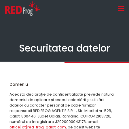
Securitatea datelor
Domeniu
Această declarație de confidențialitate prevede natura,
domeniul de aplicare și scopul colectării și utilizării
datelor cu caracter personal de către furnizor
responsabil RED FROG AGENTIE S.R.L., Str. Mioritei nr. 52B,
Galati 800446, Judet Galati, România, CUI RO42108726,
numărul de înregistrare J2020000043173, email:
office[at]red-frog-galati.com
, pe acest website