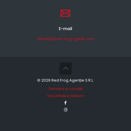
E-mail
office[at]red-frog-galati.com
©
2026 Red Frog Agenție S.R.L.
Termeni și condiții
Securitatea datelor