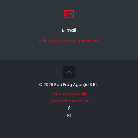
E-mail
office[at]red-frog-galati.com
©
2026 Red Frog Agenție S.R.L.
Termeni și condiții
Securitatea datelor