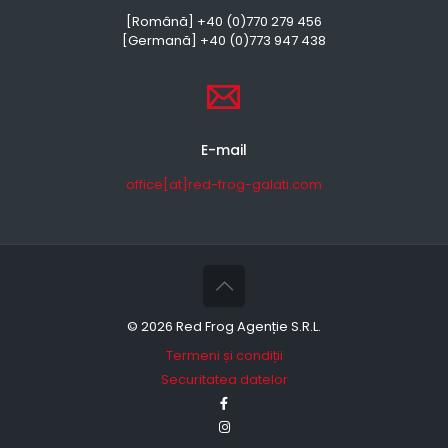
[Română] +40 (0)770 279 456
[Germană] +40 (0)773 947 438
E-mail
office[at]red-frog-galati.com
©
2026 Red Frog Agenție S.R.L.
Termeni și condiții
Securitatea datelor