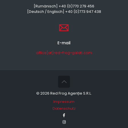
[Rumänisch] +40 (0)770 279 456
[Deutsch / Englisch] +40 (0)773 947 438
E-mail
office[at]red-frog-galati.com
©
2026 Red Frog Agenție S.R.L.
Impressum
Datenschutz