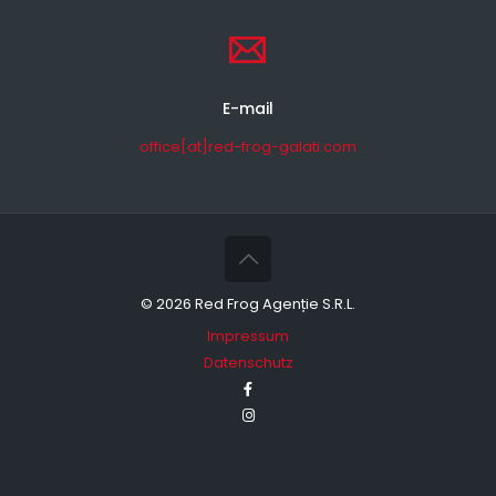
E-mail
office[at]red-frog-galati.com
©
2026 Red Frog Agenție S.R.L.
Impressum
Datenschutz