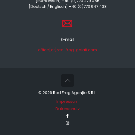
[Rumänisch] +40 (0)770 279 456
[Deutsch / Englisch] +40 (0)773 947 438
E-mail
office[at]red-frog-galati.com
©
2026 Red Frog Agenție S.R.L.
Impressum
Datenschutz