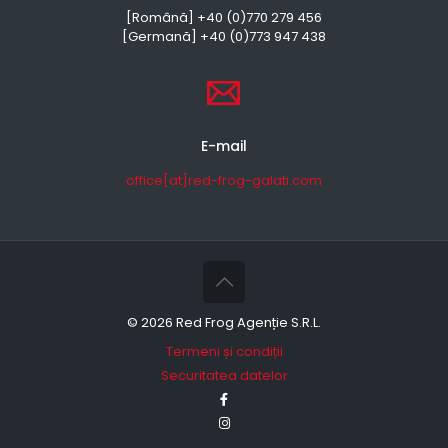
[Română] +40 (0)770 279 456
[Germană] +40 (0)773 947 438
E-mail
office[at]red-frog-galati.com
©
2026 Red Frog Agenție S.R.L.
Termeni și condiții
Securitatea datelor